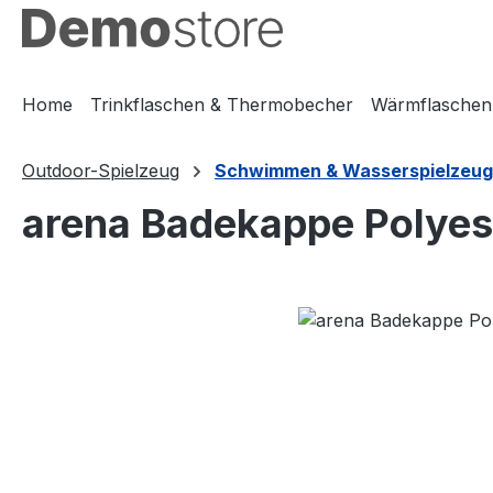
m Hauptinhalt springen
Zur Suche springen
Zur Hauptnavigation springen
Home
Trinkflaschen & Thermobecher
Wärmflaschen
Outdoor-Spielzeug
Schwimmen & Wasserspielzeug
arena Badekappe Polyest
Bildergalerie überspringen