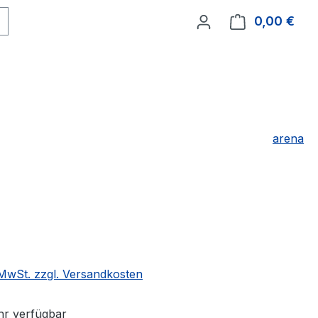
0,00 €
Ware
arena
eis:
. MwSt. zzgl. Versandkosten
r verfügbar