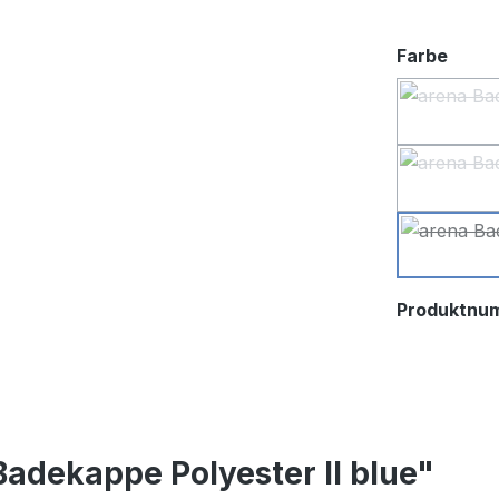
ausw
Farbe
Produktnu
adekappe Polyester II blue"