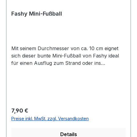
Fashy Mini-Fußball
Mit seinem Durchmesser von ca. 10 cm eignet
sich dieser bunte Mini-Fußball von Fashy ideal
für einen Ausflug zum Strand oder ins
Schwimmbad. Er lässt sich bequem in jeder
Strandtasche verstauen und sorgt so für jede
Menge Freizeitspaß beim Kicken und Toben.
Optisch hat man die Auswahl zwischen drei
verschiedenen Farbkombinationen. Mini-Fußball
von Fashy Durchmesser: 10 cm Farbe: 3 knallige
Regulärer Preis:
7,90 €
Designs zur Auswahl Außenmaterial: PVC
Preise inkl. MwSt. zzgl. Versandkosten
Füllung: PES Fashy-Markenqualität
Details