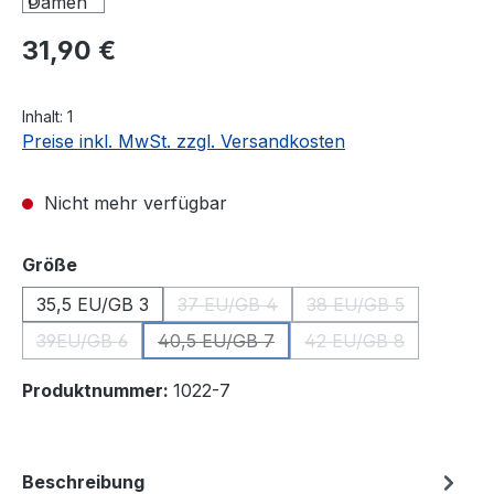
Regulärer Preis:
31,90 €
Inhalt:
1
Preise inkl. MwSt. zzgl. Versandkosten
Nicht mehr verfügbar
auswählen
Größe
35,5 EU/GB 3
37 EU/GB 4
38 EU/GB 5
(Diese Option ist zurzeit nicht verfüg
(Diese Option ist zu
39EU/GB 6
40,5 EU/GB 7
42 EU/GB 8
(Diese Option ist zurzeit nicht verfügbar.)
(Diese Option ist zurzeit nicht verfügba
(Diese Option ist zu
Produktnummer:
1022-7
Beschreibung