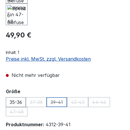
Regulärer Preis:
49,90 €
Inhalt:
1
Preise inkl. MwSt. zzgl. Versandkosten
Nicht mehr verfügbar
auswählen
Größe
35-36
37-38
39-41
42-43
44-46
(Diese Option ist zurzeit nicht verfügbar.)
(Diese Option ist zurzeit nicht verfügba
(Diese Option ist zurzeit ni
(Diese Option ist
47-48
(Diese Option ist zurzeit nicht verfügbar.)
Produktnummer:
4312-39-41