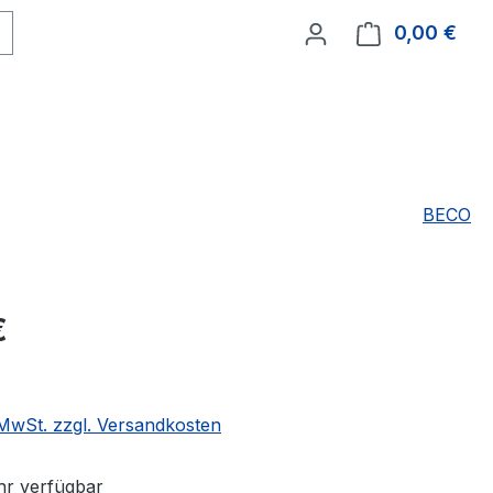
0,00 €
Ware
BECO
eis:
€
. MwSt. zzgl. Versandkosten
r verfügbar