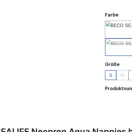
ausw
Farbe
ausw
Größe
S
M
(Diese Opti
(Dies
Produktnu
SEALIFE Neopren Aqua Nappies b