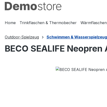
m Hauptinhalt springen
Zur Suche springen
Zur Hauptnavigation springen
Home
Trinkflaschen & Thermobecher
Wärmflaschen
Outdoor-Spielzeug
Schwimmen & Wasserspielzeug
BECO SEALIFE Neopren A
Bildergalerie überspringen