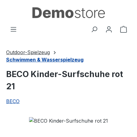
Zum Hauptinhalt springen
Ware
Outdoor-Spielzeug
Schwimmen & Wasserspielzeug
BECO Kinder-Surfschuhe rot
21
BECO
Bildergalerie überspringen