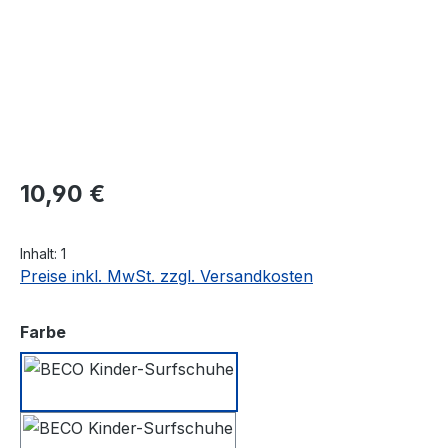
Regulärer Preis:
10,90 €
Inhalt:
1
Preise inkl. MwSt. zzgl. Versandkosten
auswählen
Farbe
rot