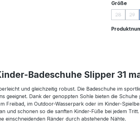
ausw
Größe
28
29
(Diese Opti
(Die
Produktnu
inder-Badeschuhe Slipper 31 m
rleicht und gleichzeitig robust. Die Badeschuhe im sport
s geeignet. Dank der genoppten Sohle bieten die Schuhe 
 im Freibad, im Outdoor-Wasserpark oder im Kinder-Spielbe
 und schonen so die sanften Kinder-Füße bei jedem Tritt
keine einschneidenden Ränder durch abstehende Nähte.