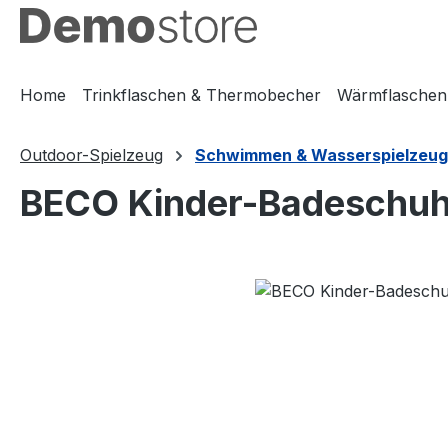
m Hauptinhalt springen
Zur Suche springen
Zur Hauptnavigation springen
Home
Trinkflaschen & Thermobecher
Wärmflaschen
Outdoor-Spielzeug
Schwimmen & Wasserspielzeug
BECO Kinder-Badeschuhe
Bildergalerie überspringen