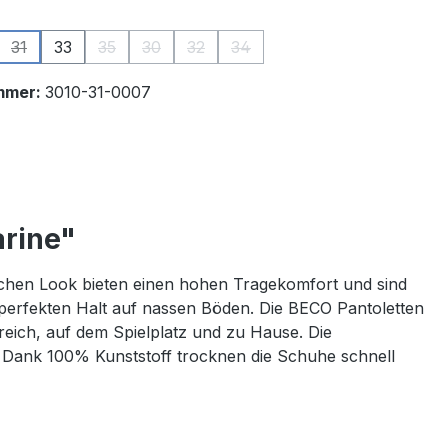
ählen
31
33
35
30
32
34
on ist zurzeit nicht verfügbar.)
se Option ist zurzeit nicht verfügbar.)
(Diese Option ist zurzeit nicht verfügbar.)
(Diese Option ist zurzeit nicht verfügbar.)
(Diese Option ist zurzeit nicht verfügbar.)
(Diese Option ist zurzeit nicht verfügba
(Diese Option ist zurzeit nicht v
mmer:
3010-31-0007
arine"
lichen Look bieten einen hohen Tragekomfort und sind
perfekten Halt auf nassen Böden. Die BECO Pantoletten
reich, auf dem Spielplatz und zu Hause. Die
. Dank 100% Kunststoff trocknen die Schuhe schnell